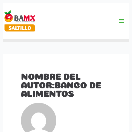
Ir
al
contenido
Ma
Me
NOMBRE DEL
AUTOR:BANCO DE
ALIMENTOS